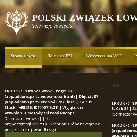
POLSKI ZWIĄZEK ŁOW
Telewizja łowiecka
Strona główna
Telewizja PZŁ
Wypożyczalnia VOD
P
ERROR - : Instance www | Page: 28
(app.addons.pzltv.view.index.html) | Object: 87
(app.addons.pzltv.etc.vodList) Line: 5, Col: 31 |
ERROR - : In
Stack ->49[216,101]->87[5,31] | Wyjątek w
5, Col: 31 |
wywołaniu metody sql.readAsMaps
(Connector wo
(Connector wowza | | 0 :
org.postgresql.util.PSQLException: Próba nawiązania
ERROR - : In
połączenia nie powiodła się.)
(app.addons.p
wywołaniu m