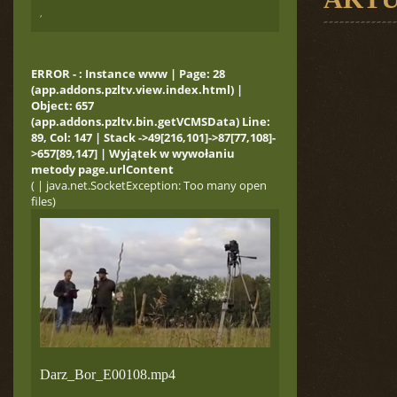
,
ERROR - : Instance www | Page: 28
(app.addons.pzltv.view.index.html) |
Object: 657
(app.addons.pzltv.bin.getVCMSData) Line:
89, Col: 147 | Stack ->49[216,101]->87[77,108]-
>657[89,147] | Wyjątek w wywołaniu
metody page.urlContent
( | java.net.SocketException: Too many open
files)
Darz_Bor_E00108.mp4