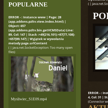
POPULARNE
( | java.net.
PO
ERROR - : Instance www | Page: 28
(app.addons.pzltv.view.index.html) |
Object: 657
(app.addons.pzltv.bin.getVCMSData) Line:
89, Col: 147 | Stack ->49[216,101]->87[77,108]-
>657[89,147] | Wyjątek w wywołaniu
metody page.urlContent
( | java.net.SocketException: Too many open
files)
ERROR - : In
4, Col: 31 |
Mysliwiec_S1E09.mp4
(Connector wo
AKTU