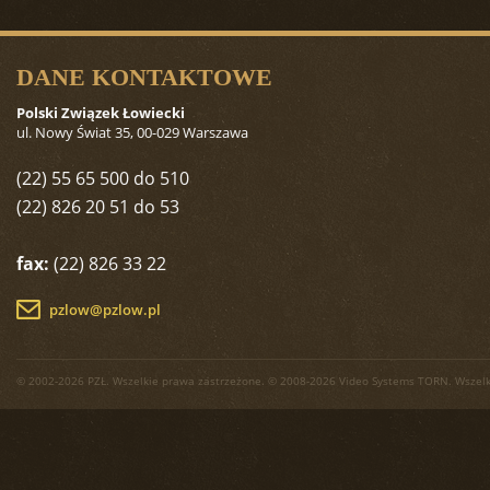
DANE KONTAKTOWE
Polski Związek Łowiecki
ul. Nowy Świat 35, 00-029 Warszawa
(22) 55 65 500 do 510
(22) 826 20 51 do 53
fax:
(22) 826 33 22
pzlow@pzlow.pl
© 2002-2026 PZŁ. Wszelkie prawa zastrzeżone. © 2008-2026 Video Systems TORN. Wszelk