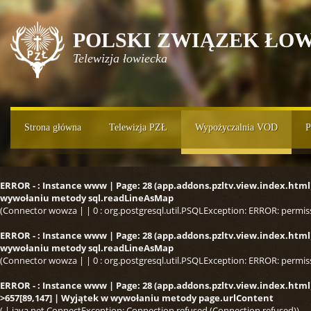
POLSKI ZWIĄZEK ŁOW
Telewizja łowiecka
Strona główna
Telewizja PZŁ
Wypożyczalnia VOD
P
ERROR - : Instance www | Page: 28 (app.addons.pzltv.view.index.html) |
wywołaniu metody sql.readLineAsMap
(Connector wowza | | 0 : org.postgresql.util.PSQLException: ERROR: permis
ERROR - : Instance www | Page: 28 (app.addons.pzltv.view.index.html) |
wywołaniu metody sql.readLineAsMap
(Connector wowza | | 0 : org.postgresql.util.PSQLException: ERROR: permis
ERROR - : Instance www | Page: 28 (app.addons.pzltv.view.index.html) |
>657[89,147] | Wyjątek w wywołaniu metody page.urlContent
( | java.net.ConnectException: Connection refused (Connection refused))