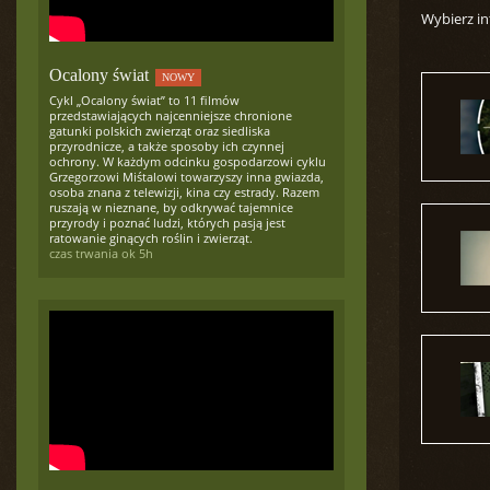
Wybierz in
Ocalony świat
NOWY
Cykl „Ocalony świat” to 11 filmów
przedstawiających najcenniejsze chronione
gatunki polskich zwierząt oraz siedliska
przyrodnicze, a także sposoby ich czynnej
ochrony. W każdym odcinku gospodarzowi cyklu
Grzegorzowi Miśtalowi towarzyszy inna gwiazda,
osoba znana z telewizji, kina czy estrady. Razem
ruszają w nieznane, by odkrywać tajemnice
przyrody i poznać ludzi, których pasją jest
ratowanie ginących roślin i zwierząt.
czas trwania ok 5h