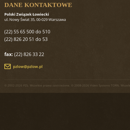
DANE KONTAKTOWE
Polski Związek Łowiecki
ul. Nowy Świat 35, 00-029 Warszawa
(22) 55 65 500 do 510
(22) 826 20 51 do 53
fax:
(22) 826 33 22
pzlow@pzlow.pl
© 2002-2026 PZŁ. Wszelkie prawa zastrzeżone. © 2008-2026 Video Systems TORN. Wszelk