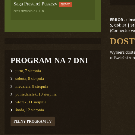
Saga Prastarej Puszczy
NOWY
czas trwania ok 11h
ERROR - : In
5, Col: 31 |
(Connector wo
DOST
Wybierz dostęp
odśwież stron
PROGRAM NA 7 DNI
jutro, 7 sierpnia
sobota, 8 sierpnia
niedziela, 9 sierpnia
poniedziałek, 10 sierpnia
wtorek, 11 sierpnia
środa, 12 sierpnia
PEŁNY PROGRAM TV