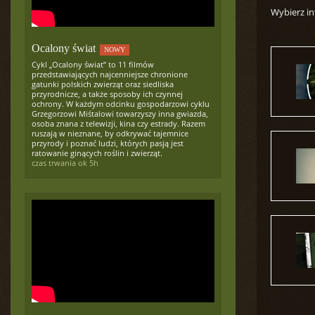
Wybierz in
Ocalony świat
NOWY
Cykl „Ocalony świat” to 11 filmów
przedstawiających najcenniejsze chronione
gatunki polskich zwierząt oraz siedliska
przyrodnicze, a także sposoby ich czynnej
ochrony. W każdym odcinku gospodarzowi cyklu
Grzegorzowi Miśtalowi towarzyszy inna gwiazda,
osoba znana z telewizji, kina czy estrady. Razem
ruszają w nieznane, by odkrywać tajemnice
przyrody i poznać ludzi, których pasją jest
ratowanie ginących roślin i zwierząt.
czas trwania ok 5h