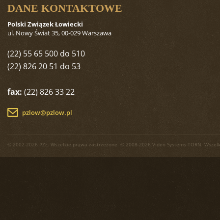
DANE KONTAKTOWE
Polski Związek Łowiecki
ul. Nowy Świat 35, 00-029 Warszawa
(22) 55 65 500 do 510
(22) 826 20 51 do 53
fax:
(22) 826 33 22
pzlow@pzlow.pl
© 2002-2026 PZŁ. Wszelkie prawa zastrzeżone. © 2008-2026 Video Systems TORN. Wszelk