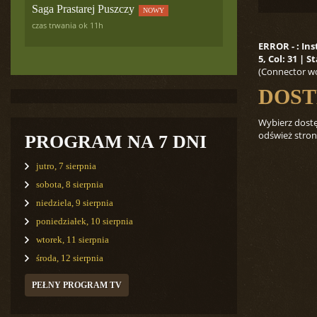
Saga Prastarej Puszczy
NOWY
czas trwania ok 11h
ERROR - : In
5, Col: 31 |
(Connector wo
DOST
Wybierz dostęp
odśwież stron
PROGRAM NA 7 DNI
jutro, 7 sierpnia
sobota, 8 sierpnia
niedziela, 9 sierpnia
poniedziałek, 10 sierpnia
wtorek, 11 sierpnia
środa, 12 sierpnia
PEŁNY PROGRAM TV