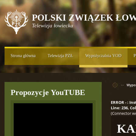
POLSKI ZWIĄZEK ŁOW
Telewizja łowiecka
Strona główna
Telewizja PZŁ
Wypożyczalnia VOD
P
Wypoż
Propozycje YouTUBE
ERROR - : In
Line: 236, C
(Connector wo
KA