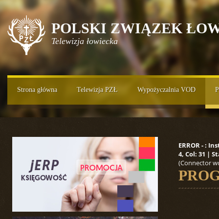
POLSKI ZWIĄZEK ŁOW
Telewizja łowiecka
Strona główna
Telewizja PZŁ
Wypożyczalnia VOD
P
ERROR - : In
4, Col: 31 |
(Connector wo
PROG