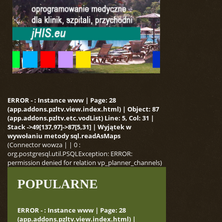
ERROR - : Instance www | Page: 28
(app.addons.pzltv.view.index.html) | Object: 87
(app.addons.pzltv.etc.vodList) Line: 5, Col: 31 |
Stack ->49[137,97]->87[5,31] | Wyjątek w
wywołaniu metody sql.readAsMaps
(Connector wowza | | 0 :
org.postgresql.util.PSQLException: ERROR:
permission denied for relation vp_planner_channels)
POPULARNE
ERROR - : Instance www | Page: 28
(app.addons.pzltv.view.index.html) |