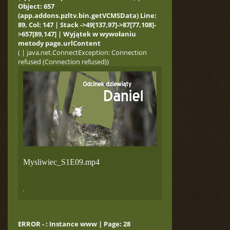
Object: 657
(app.addons.pzltv.bin.getVCMSData) Line:
89, Col: 147 | Stack ->49[137,97]->87[77,108]-
>657[89,147] | Wyjątek w wywołaniu
metody page.urlContent
( | java.net.ConnectException: Connection
refused (Connection refused))
Mysliwiec_S1E09.mp4
,
ERROR - : Instance www | Page: 28