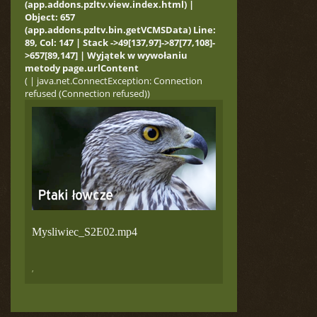
(app.addons.pzltv.view.index.html) |
Object: 657
(app.addons.pzltv.bin.getVCMSData) Line:
89, Col: 147 | Stack ->49[137,97]->87[77,108]-
>657[89,147] | Wyjątek w wywołaniu
metody page.urlContent
( | java.net.ConnectException: Connection
refused (Connection refused))
Mysliwiec_S2E02.mp4
,