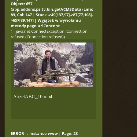
Object: 657
(app.addons.pzltv.bin.getVCMSData) Line:
89, Col: 147 | Stack ->49[137,97]->87[77,108]-
>657[89,147] | Wyjątek w wywołaniu
metody page.urlContent
( | java.net.ConnectException: Connection
refused (Connection refused))
StrzelABC_10.mp4
,
ERROR - : Instance www | Page: 28