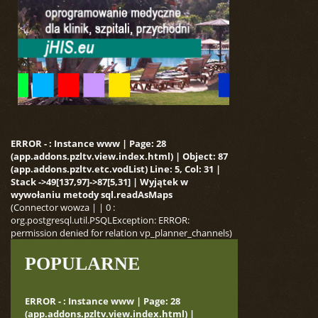
ERROR - : Instance www | Page: 28
(app.addons.pzltv.view.index.html) | Object: 87
(app.addons.pzltv.etc.vodList) Line: 5, Col: 31 |
Stack ->49[137,97]->87[5,31] | Wyjątek w
wywołaniu metody sql.readAsMaps
(Connector wowza | | 0 :
org.postgresql.util.PSQLException: ERROR:
permission denied for relation vp_planner_channels)
POPULARNE
ERROR - : Instance www | Page: 28
(app.addons.pzltv.view.index.html) |