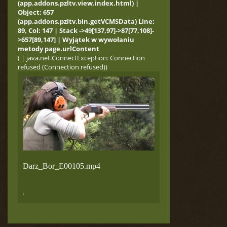
(app.addons.pzltv.view.index.html) |
Object: 657
(app.addons.pzltv.bin.getVCMSData) Line:
89, Col: 147 | Stack ->49[137,97]->87[77,108]-
>657[89,147] | Wyjątek w wywołaniu
metody page.urlContent
( | java.net.ConnectException: Connection
refused (Connection refused))
Darz_Bor_E00105.mp4
,