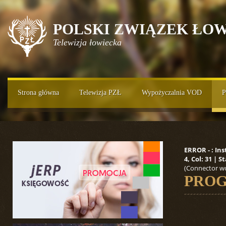
POLSKI ZWIĄZEK ŁOW
Telewizja łowiecka
Strona główna
Telewizja PZŁ
Wypożyczalnia VOD
P
ERROR - : In
4, Col: 31 |
(Connector wo
PROG