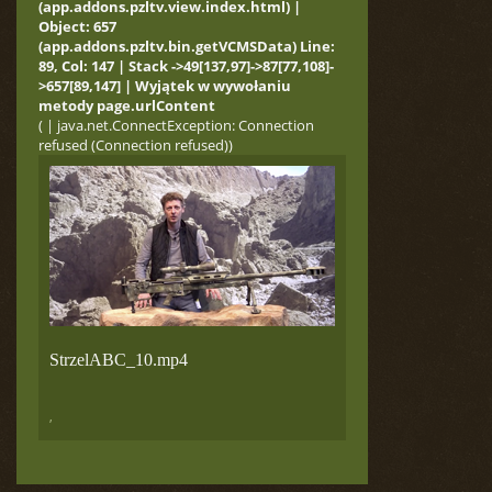
(app.addons.pzltv.view.index.html) |
Object: 657
(app.addons.pzltv.bin.getVCMSData) Line:
89, Col: 147 | Stack ->49[137,97]->87[77,108]-
>657[89,147] | Wyjątek w wywołaniu
metody page.urlContent
( | java.net.ConnectException: Connection
refused (Connection refused))
StrzelABC_10.mp4
,