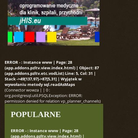
ERROR - : Instance www | Page: 28
(app.addons.pzltv.view.index.html) | Object: 87
(app.addons.pzltv.etc.vodList) Line: 5, Col: 31 |
Stack ->49[137,97]->87[5,31] | Wyjątek w
wywołaniu metody sql.readAsMaps
(Connector wowza | | 0 :
org.postgresql.util.PSQLException: ERROR:
permission denied for relation vp_planner_channels)
POPULARNE
ERROR - : Instance www | Page: 28
(app.addons.pzltv.view.index.html) |