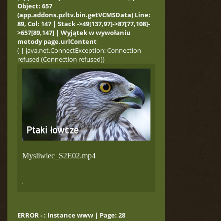
Object: 657
(app.addons.pzltv.bin.getVCMSData) Line:
89, Col: 147 | Stack ->49[137,97]->87[77,108]-
>657[89,147] | Wyjątek w wywołaniu
metody page.urlContent
( | java.net.ConnectException: Connection
refused (Connection refused))
Mysliwiec_S2E02.mp4
,
ERROR - : Instance www | Page: 28