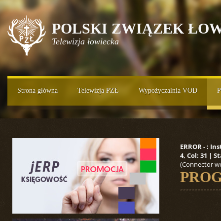
POLSKI ZWIĄZEK ŁOW
Telewizja łowiecka
Strona główna
Telewizja PZŁ
Wypożyczalnia VOD
P
ERROR - : In
4, Col: 31 |
(Connector wo
PROG