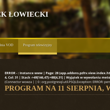
EK ŁOWIECKI
lnia VOD
Program telewizyjny
ERROR - : Instance www | Page: 28 (app.addons.pzltv.view.index.html
4, Col: 31 | Stack ->49[146,47]->88[4,31] | Wyjątek w wywołaniu me
(Connector wowza | | 0 : org.postgresql.util.PSQLException: ERROR: per
PROGRAM NA 11 SIERPNIA,