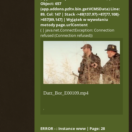
Object: 657
(app.addons.pzltv.bin.getVCMSData) Line:
89, Col: 147 | Stack ->49[137,97]->87[77,108]-
>657[89,147] | Wyjątek w wywołaniu
metody page.urlContent
( | java.net.ConnectException: Connection
refused (Connection refused))
Darz_Bor_E00109.mp4
,
ERROR - : Instance www | Page: 28