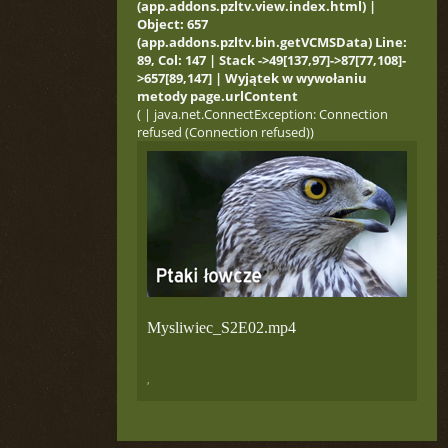
(app.addons.pzltv.view.index.html) |
Object: 657
(app.addons.pzltv.bin.getVCMSData) Line:
89, Col: 147 | Stack ->49[137,97]->87[77,108]-
>657[89,147] | Wyjątek w wywołaniu
metody page.urlContent
( | java.net.ConnectException: Connection
refused (Connection refused))
Mysliwiec_S2E02.mp4
,