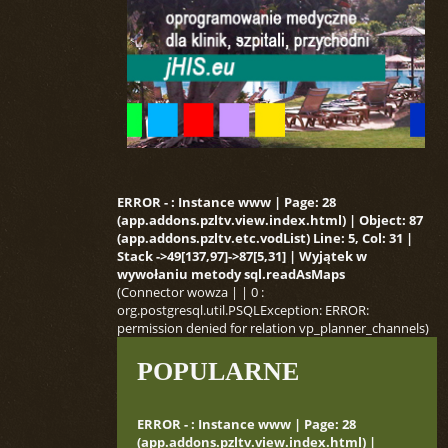
ERROR - : Instance www | Page: 28
(app.addons.pzltv.view.index.html) | Object: 87
(app.addons.pzltv.etc.vodList) Line: 5, Col: 31 |
Stack ->49[137,97]->87[5,31] | Wyjątek w
wywołaniu metody sql.readAsMaps
(Connector wowza | | 0 :
org.postgresql.util.PSQLException: ERROR:
permission denied for relation vp_planner_channels)
POPULARNE
ERROR - : Instance www | Page: 28
(app.addons.pzltv.view.index.html) |