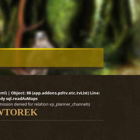
) | Object: 88 (app.addons.pzltv.etc.tvList) Line:
tody sql.readAsMaps
mission denied for relation vp_planner_channels)
 WTOREK