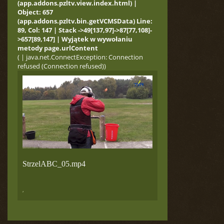
(app.addons.pzltv.view.index.html) |
Object: 657
(app.addons.pzltv.bin.getVCMSData) Line:
89, Col: 147 | Stack ->49[137,97]->87[77,108]-
>657[89,147] | Wyjątek w wywołaniu
metody page.urlContent
( | java.net.ConnectException: Connection
refused (Connection refused))
StrzelABC_05.mp4
,