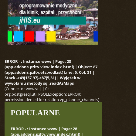
ERROR - : Instance www | Page: 28
(app.addons.pzltv.view.index.html) | Object: 87
(app.addons.pzltv.etc.vodList) Line: 5, Col: 31 |
Stack ->49[137,97]->87[5,31] | Wyjątek w
wywołaniu metody sql.readAsMaps
(Connector wowza | | 0 :
org.postgresql.util.PSQLException: ERROR:
permission denied for relation vp_planner_channels)
POPULARNE
ERROR - : Instance www | Page: 28
(app.addons.pzltv.view.index.html) |