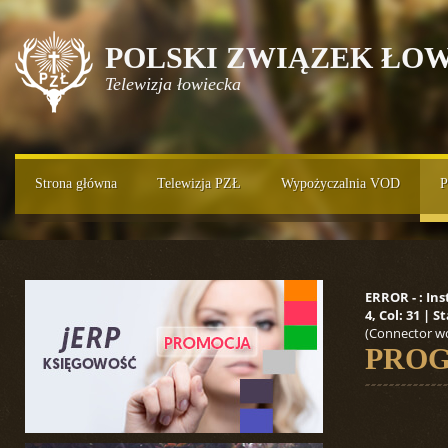
POLSKI ZWIĄZEK ŁOW
Telewizja łowiecka
Strona główna
Telewizja PZŁ
Wypożyczalnia VOD
P
ERROR - : In
4, Col: 31 |
(Connector wo
PROG