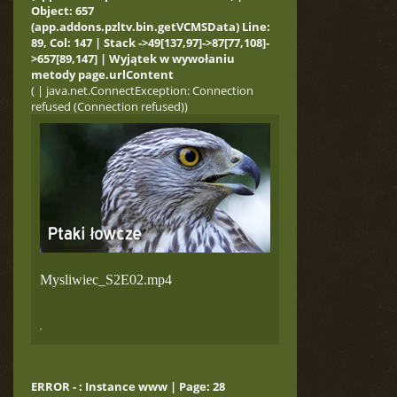
Object: 657
(app.addons.pzltv.bin.getVCMSData) Line:
89, Col: 147 | Stack ->49[137,97]->87[77,108]-
>657[89,147] | Wyjątek w wywołaniu
metody page.urlContent
( | java.net.ConnectException: Connection
refused (Connection refused))
Mysliwiec_S2E02.mp4
,
ERROR - : Instance www | Page: 28