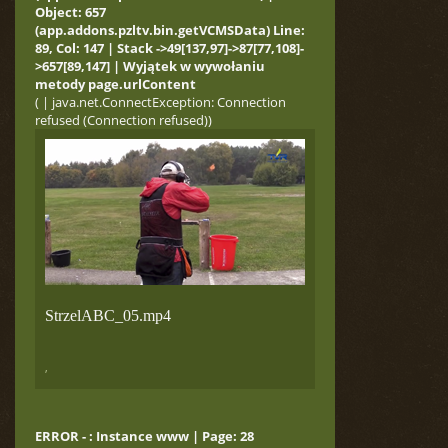
Object: 657
(app.addons.pzltv.bin.getVCMSData) Line:
89, Col: 147 | Stack ->49[137,97]->87[77,108]-
>657[89,147] | Wyjątek w wywołaniu
metody page.urlContent
( | java.net.ConnectException: Connection
refused (Connection refused))
StrzelABC_05.mp4
,
ERROR - : Instance www | Page: 28