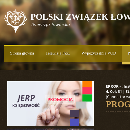
POLSKI ZWIĄZEK ŁOW
Telewizja łowiecka
Strona główna
Telewizja PZŁ
Wypożyczalnia VOD
P
ERROR - : In
4, Col: 31 |
(Connector wo
PROG