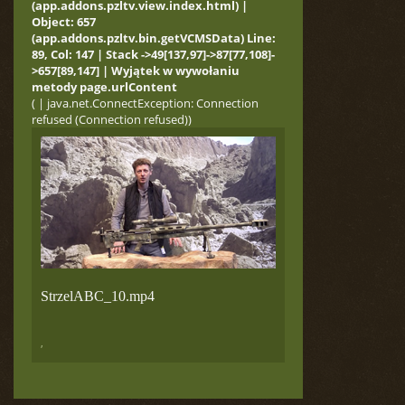
(app.addons.pzltv.view.index.html) |
Object: 657
(app.addons.pzltv.bin.getVCMSData) Line:
89, Col: 147 | Stack ->49[137,97]->87[77,108]-
>657[89,147] | Wyjątek w wywołaniu
metody page.urlContent
( | java.net.ConnectException: Connection
refused (Connection refused))
StrzelABC_10.mp4
,