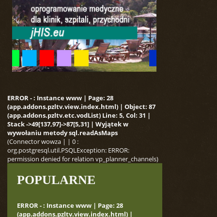
ERROR - : Instance www | Page: 28
(app.addons.pzltv.view.index.html) | Object: 87
(app.addons.pzltv.etc.vodList) Line: 5, Col: 31 |
Stack ->49[137,97]->87[5,31] | Wyjątek w
wywołaniu metody sql.readAsMaps
(Connector wowza | | 0 :
org.postgresql.util.PSQLException: ERROR:
permission denied for relation vp_planner_channels)
POPULARNE
ERROR - : Instance www | Page: 28
(app.addons.pzltv.view.index.html) |