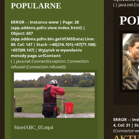
POPULARNE
( | java.net.
PO
ERROR - : Instance www | Page: 28
(app.addons.pzltv.view.index.html) |
Object: 657
(app.addons.pzltv.bin.getVCMSData) Line:
89, Col: 147 | Stack ->49[216,101]->87[77,108]-
>657[89,147] | Wyjątek w wywołaniu
metody page.urlContent
( | java.net.ConnectException: Connection
refused (Connection refused))
ERROR - : In
4, Col: 31 |
StrzelABC_05.mp4
(Connector wo
AKTU