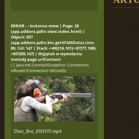
,
ERROR - : Instance www | Page: 28
(app.addons.pzltv.view.index.html) |
Object: 657
(app.addons.pzltv.bin.getVCMSData) Line:
89, Col: 147 | Stack ->49[216,101]->87[77,108]-
>657[89,147] | Wyjątek w wywołaniu
metody page.urlContent
( | java.net.ConnectException: Connection
refused (Connection refused))
Darz_Bor_E00105.mp4