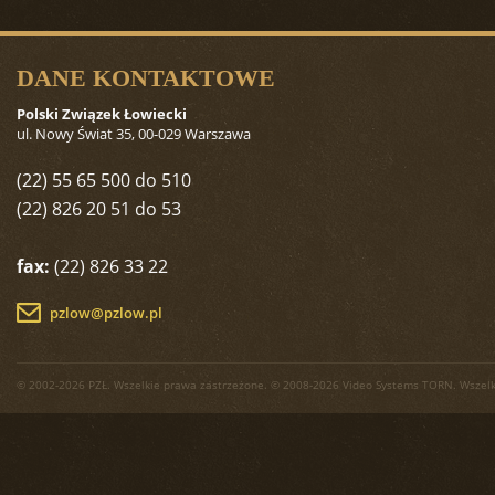
DANE KONTAKTOWE
Polski Związek Łowiecki
ul. Nowy Świat 35, 00-029 Warszawa
(22) 55 65 500 do 510
(22) 826 20 51 do 53
fax:
(22) 826 33 22
pzlow@pzlow.pl
© 2002-2026 PZŁ. Wszelkie prawa zastrzeżone. © 2008-2026 Video Systems TORN. Wszelk