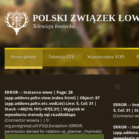
POLSKI ZWIĄZEK ŁOW
Telewizja łowiecka
Strona główna
Telewizja PZŁ
Wypożyczalnia VOD
P
ERROR - : Instance www | Page: 28
(app.addons.pzltv.view.index.html) | Object: 87
(app.addons.pzltv.etc.vodList) Line: 5, Col: 31 |
ERROR - : In
Stack ->49[216,101]->87[5,31] | Wyjątek w
5, Col: 31 |
wywołaniu metody sql.readAsMaps
(Connector wo
(Connector wowza | | 0 :
org.postgresql.util.PSQLException: ERROR:
ERROR - : In
permission denied for relation vp_planner_channels)
(app.addons.p
wywołaniu m