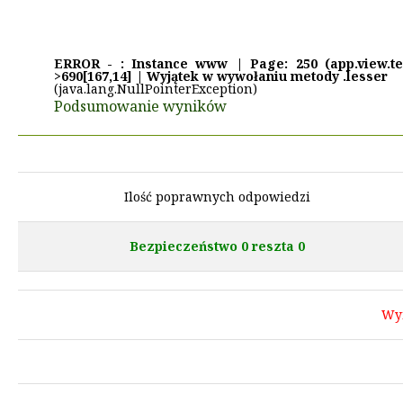
ERROR - : Instance www | Page: 250 (app.view.test
>690[167,14] | Wyjątek w wywołaniu metody .lesser
(java.lang.NullPointerException)
Podsumowanie wyników
Ilość poprawnych odpowiedzi
Bezpieczeństwo 0 reszta 0
Wy