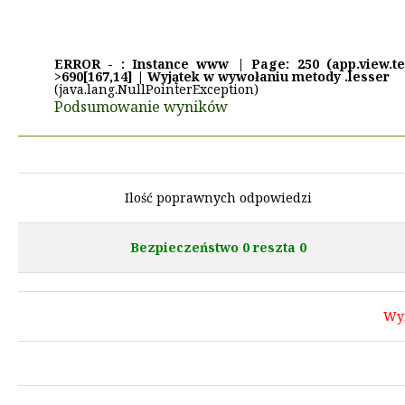
ERROR - : Instance www | Page: 250 (app.view.test
>690[167,14] | Wyjątek w wywołaniu metody .lesser
(java.lang.NullPointerException)
Podsumowanie wyników
Ilość poprawnych odpowiedzi
Bezpieczeństwo 0 reszta 0
Wy