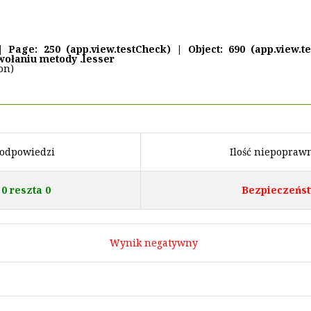
age: 250 (app.view.testCheck) | Object: 690 (app.view.te
wołaniu metody .lesser
on)
 odpowiedzi
Ilość niepopraw
0 reszta 0
Bezpieczeńst
Wynik negatywny