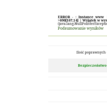
ERROR - : Instance www | P
>690[167,14] | Wyjątek w wy
(java.lang.NullPointerExcepti
Podsumowanie wyników
Ilość poprawnych
Bezpieczeństwo 